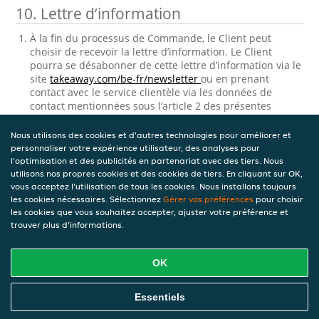
10. Lettre d’information
À la fin du processus de Commande, le Client peut
choisir de recevoir la lettre d’information. Le Client
pourra se désabonner de cette lettre d’information via le
site
takeaway.com/be-fr/newsletter
ou en prenant
contact avec le service clientèle via les données de
contact mentionnées sous l’article 2 des présentes
Conditions générales Clients sous ‘contact’.
Nous utilisons des cookies et d'autres technologies pour améliorer et
11. Consultation et correction des
personnaliser votre expérience utilisateur, des analyses pour
données personnelles stockées
l'optimisation et des publicités en partenariat avec des tiers. Nous
utilisons nos propres cookies et des cookies de tiers. En cliquant sur OK,
vous acceptez l'utilisation de tous les cookies. Nous installons toujours
Takeaway.com traitera les données personnelles
les cookies nécessaires. Sélectionnez
Gérer vos préférences
pour choisir
relatives au Client. Ce processus de traitement de
les cookies que vous souhaitez accepter, ajuster votre préférence et
données personnelles est régi par
Charte vie privée.
trouver plus d'informations.
Version 9 — 04-08-2022
OK
Télécharger le PDF
Essentiels